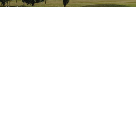
Actualités
Saguenay
Des étudiantes de
Saguenay en stage
pâtisserie
Dans le cadre du partenariat entre le
Centre de Formation Professionnelle
de la Jonquière (Saguenay…