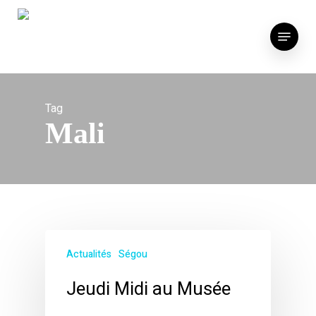
Skip
to
Menu
main
content
Tag
Mali
Actualités
Ségou
Jeudi Midi au Musée