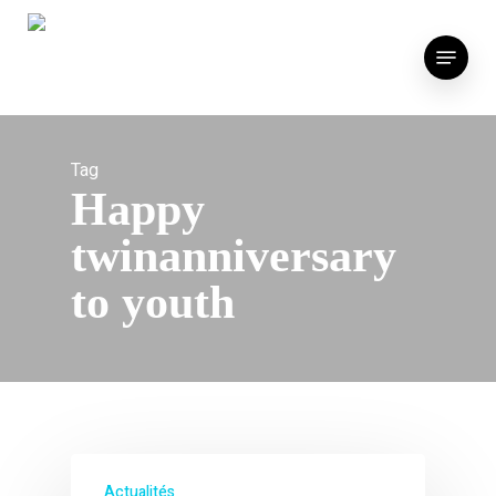
Skip
to
Menu
main
content
Tag
Happy
twinanniversary
to youth
Actualités