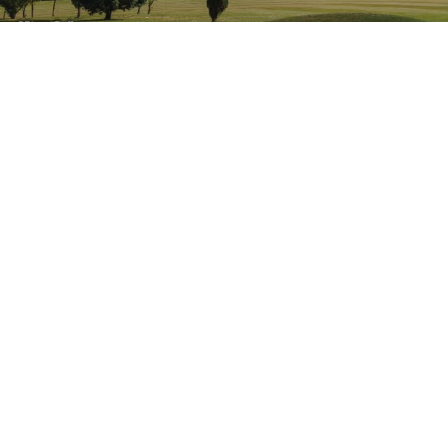
Actualités
Turda
Vitoria-Gasteiz
Retour sur les
Gastronomades
Comme chaque année, à l’occasion
des Gastronomades, le Comité des
Jumelages Angoulême – Villes
Etrangères…