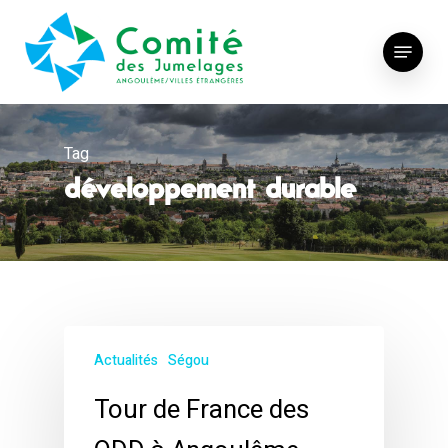
Skip
to
Menu
main
content
Tag
développement durable
Actualités
Ségou
Tour de France des