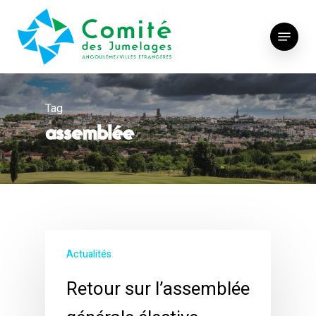
Skip
to
Menu
main
content
Tag
assemblée
Actualités
Retour sur l’assemblée