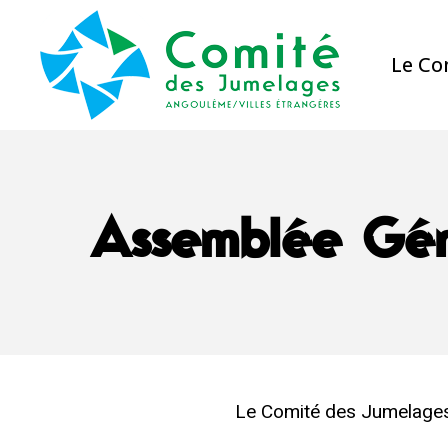
Skip
to
Le Co
main
content
Assemblée Gén
Le Comité des Jumelages 