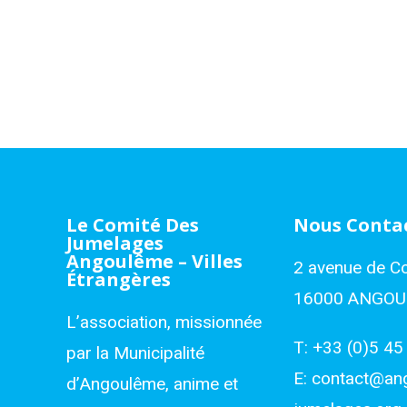
Le Comité Des
Nous Conta
Jumelages
Angoulême – Villes
2 avenue de C
Étrangères
16000 ANGO
L’association, missionnée
T:
+33 (0)5 45
par la Municipalité
E:
contact@an
d’Angoulême, anime et